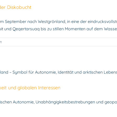
der Diskobucht
Grönland
kobucht
 im September nach Westgrönland, in eine der eindrucksvolls
uit und Qeqertarsuaq bis zu stillen Momenten auf dem Wasser
für
t
Fotoreise
nach
Westgrönland
–
Reisebericht
aus
schen Geopolitik, Unabhängigkeit und 
der
Diskobucht
eit und globalen Interessen
Grönland
ischen Autonomie, Unabhängigkeitsbestrebungen und geopolit