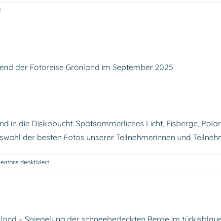
für
t
Grönland
2026:
zwischen
Geopolitik,
Unabhängigkeit
und
Grönland 2025 – Fotos der Reisegrupp
globalen
Interessen
Grönland
Teilnehmer Fotos
d in die Diskobucht. Spätsommerliches Licht, Eisberge, Pola
Auswahl der besten Fotos unserer Teilnehmerinnen und Teilneh
für
ntare deaktiviert
Grönland
2025
–
Fotos
der