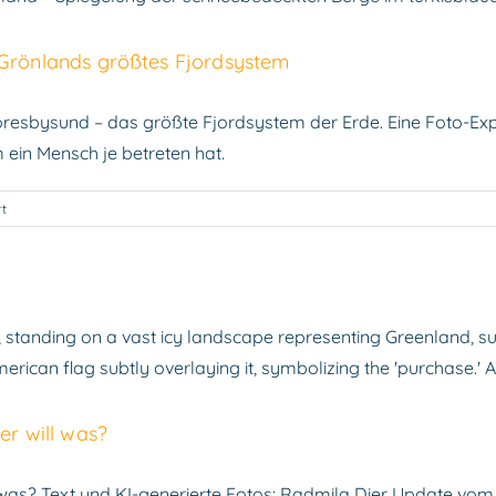
Reisegruppe
und 2026 – Expedition durch Grönlands
 Grönlands größtes Fjordsystem
Grönland
oresbysund – das größte Fjordsystem der Erde. Eine Foto-Exp
m ein Mensch je betreten hat.
für
t
Fotoreise
Scoresbysund
2026
–
Expedition
durch
Grönlands
größtes
änemark, Island, Mr. Trump und wir. W
Fjordsystem
er will was?
Grönland
 was? Text und KI-generierte Fotos: Radmila Dier Update vom 