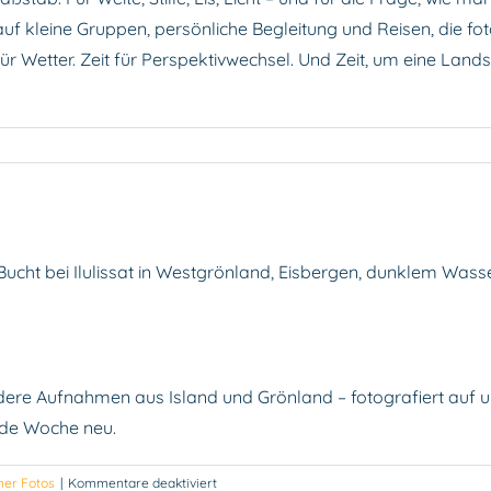
f kleine Gruppen, persönliche Begleitung und Reisen, die foto
it für Wetter. Zeit für Perspektivwechsel. Und Zeit, um eine La
nd 2026: leiser reisen, intensiver fotogr
önland
26:
Grönland
ser
sen,
tensiver
tografieren
Lieblingsfotos der Woche – Archiv 202
Grönland
HOC Journal
Island
Teilnehmer Fotos
ere Aufnahmen aus Island und Grönland – fotografiert auf u
ede Woche neu.
für
mer Fotos
|
Kommentare deaktiviert