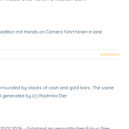
 größtes Fjordsystem
edition mit Hands on Camera führt hinein in eine
Weiterlesen
er will was?
10.01.2026 – Grönland im geopolitischen Fokus (hier