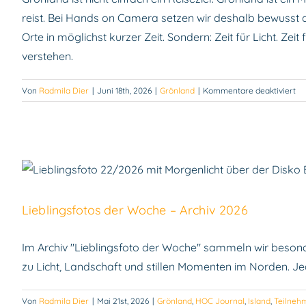
reist. Bei Hands on Camera setzen wir deshalb bewusst au
Orte in möglichst kurzer Zeit. Sondern: Zeit für Licht. Ze
verstehen.
für
Von
Radmila Dier
|
Juni 18th, 2026
|
Grönland
|
Kommentare deaktiviert
Grönla
Gr
20
lei
rei
in
fo
Lieblingsfotos der Woche – Archiv 2026
Im Archiv "Lieblingsfoto der Woche" sammeln wir besond
zu Licht, Landschaft und stillen Momenten im Norden. J
Von
Radmila Dier
|
Mai 21st, 2026
|
Grönland
,
HOC Journal
,
Island
,
Teilneh