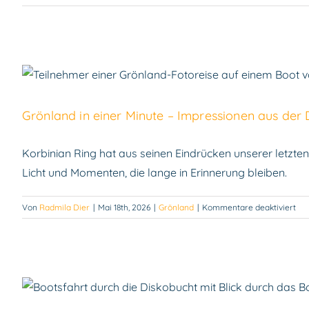
Grönland i
Grönland in einer Minute – Impressionen aus der
Korbinian Ring hat aus seinen Eindrücken unserer letzte
Licht und Momenten, die lange in Erinnerung bleiben.
für
Von
Radmila Dier
|
Mai 18th, 2026
|
Grönland
|
Kommentare deaktiviert
Grö
in
ein
Min
–
Imp
Fotoreise na
aus