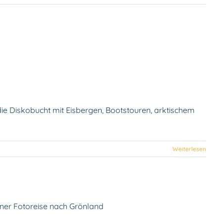
 Diskobucht
die Diskobucht mit Eisbergen, Bootstouren, arktischem
Weiterlesen
er Diskobucht