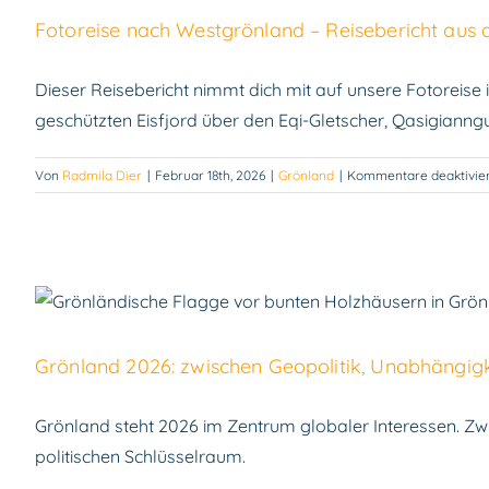
der
Fotoreise nach Westgrönland – Reisebericht aus 
Dis
Dieser Reisebericht nimmt dich mit auf unsere Fotoreise
geschützten Eisfjord über den Eqi-Gletscher, Qasigianng
Von
Radmila Dier
|
Februar 18th, 2026
|
Grönland
|
Kommentare deaktivier
Grönland 2026: zwi
Grönland 2026: zwischen Geopolitik, Unabhängigk
Grönland steht 2026 im Zentrum globaler Interessen. Zw
politischen Schlüsselraum.