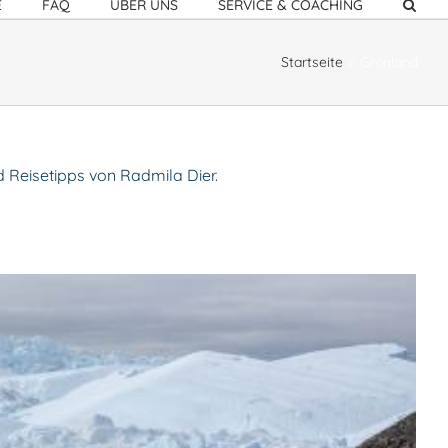
E
FAQ
ÜBER UNS
SERVICE & COACHING
Startseite
Grönland
d Reisetipps von Radmila Dier.