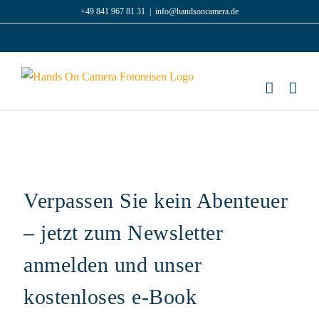
Zum
+49 841 967 81 31
|
info@handsoncamera.de
Inhalt
Facebook
Instagram
LinkedIn
springen
Verpassen Sie kein Abenteuer
– jetzt zum Newsletter
anmelden und unser
kostenloses e-Book