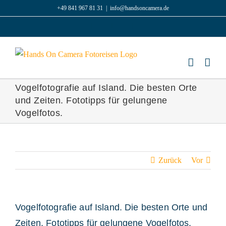
Zum
+49 841 967 81 31
|
info@handsoncamera.de
Inhalt
Facebook
Instagram
LinkedIn
springen
Vogelfotografie auf Island. Die besten Orte
und Zeiten. Fototipps für gelungene
Vogelfotos.
Zurück
Vor
Vogelfotografie auf Island. Die besten Orte und
Zeiten. Fototipps für gelungene Vogelfotos.