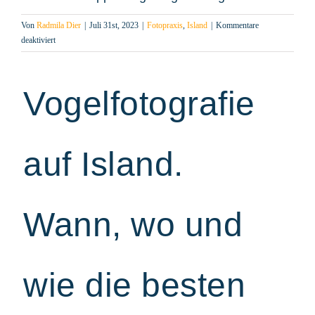
Von
Radmila Dier
|
Juli 31st, 2023
|
Fotopraxis
,
Island
|
Kommentare
für
deaktiviert
Vogelfotografie
auf
Island.
Vogelfotografie
Die
besten
Orte
und
auf Island.
Zeiten.
Fototipps
für
gelungene
Wann, wo und
Vogelfotos.
wie die besten