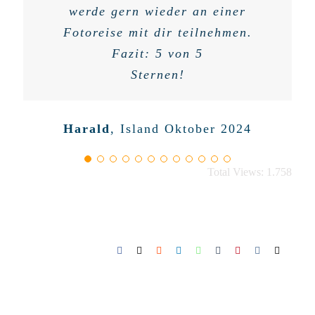
Hochzeitsfotografie
werde gern wieder an einer
Reise mit euch.
Fotoreise mit dir teilnehmen.
Sarah
Einzelcoaching Fotografie &
Fazit: 5 von 5
Business
Hildegund, Island Oktober 2024
Sternen!
Harald
,
Island Oktober 2024
Total Views: 1.758
Facebook
X
Reddit
LinkedIn
WhatsApp
Tumblr
Pinterest
Vk
E-
Mail