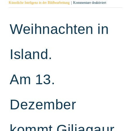
für
Künstliche Inteligenz in der Bildbearbeitung
|
Kommentare deaktiviert
13.
Dezember.
Giljagaur,
Weihnachten in
der
Schluchtentroll
Island.
Am 13.
Dezember
kommt Giljagaur,