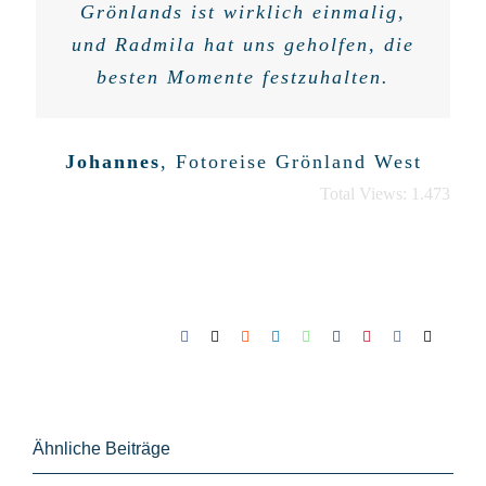
Grönlands ist wirklich einmalig,
und Radmila hat uns geholfen, die
besten Momente festzuhalten.
Johannes
,
Fotoreise Grönland West
Total Views: 1.473
Facebook
X
Reddit
LinkedIn
WhatsApp
Tumblr
Pinterest
Vk
E-
Mail
Ähnliche Beiträge