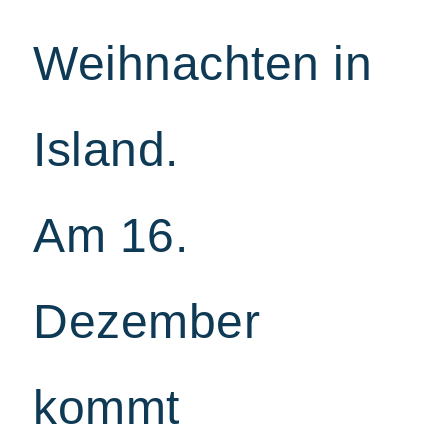
Dezember.
Pottasleikir,
Weihnachten in
der
Kesselkratzer.
Island.
Am 16.
Dezember
kommt